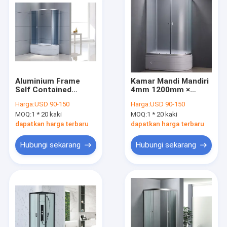
Aluminium Frame
Kamar Mandi Mandiri
Self Contained
4mm 1200mm ×
Shower Cubicles
800mm × 1960mm
Harga:
USD 90-150
Harga:
USD 90-150
Kamar Mandi Kecil
MOQ:
1 * 20 kaki
MOQ:
1 * 20 kaki
4mm 1200 × 800 ×
1960mm
dapatkan harga terbaru
dapatkan harga terbaru
Hubungi sekarang
Hubungi sekarang
Rumah
Produk
Video