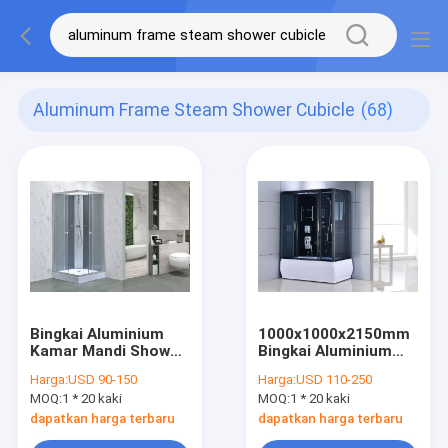
Aluminum Frame Steam Shower Cubicle
(68)
Bingkai Aluminium
1000x1000x2150mm
Kamar Mandi Shower
Bingkai Aluminium
Cubicle
Kandang Mandi Uap
Harga:
USD 90-150
Harga:
USD 110-250
800x800x1900mm
MOQ:
1 * 20 kaki
MOQ:
1 * 20 kaki
dapatkan harga terbaru
dapatkan harga terbaru