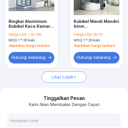
Pertunjukan VR
Tentang Kami
Bingkai Aluminium
Kubikel Mandi Mandiri
Kubikel Kaca Kamar
6mm
Tur Pabrik
Mandi
1000x1000x1950mm
Harga:
USD 110-190
Harga:
USD 50-70
900x900x1900mm
MOQ:
1 * 20 kaki
MOQ:
1 * 20 kaki
Kontrol Kualitas
dapatkan harga terbaru
dapatkan harga terbaru
Hubungi Kami
Hubungi sekarang
Hubungi sekarang
Berita
Lihat Lebih
Kabin shower
Tinggalkan Pesan
Kami Akan Membalas Dengan Cepat
Kamar Mandi Sederhana
Kamar Mandi