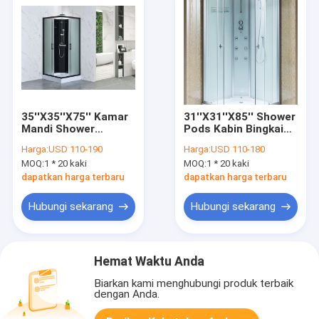
35''X35''X75'' Kamar
31''X31''X85'' Shower
Mandi Shower
Pods Kabin Bingkai
Cubicle Aluminium
Aluminium
Harga:
USD 110-190
Harga:
USD 110-180
Frame
MOQ:
1 * 20 kaki
MOQ:
1 * 20 kaki
dapatkan harga terbaru
dapatkan harga terbaru
Hubungi sekarang
Hubungi sekarang
Hemat Waktu Anda
Biarkan kami menghubungi produk terbaik
dengan Anda.