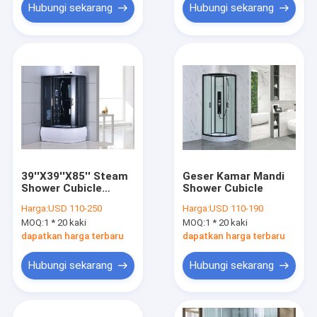
Hubungi sekarang
Hubungi sekarang
39''X39''X85'' Steam
Geser Kamar Mandi
Shower Cubicle
Shower Cubicle
Enclosure Bath Cabin
Harga:
USD 110-250
Harga:
USD 110-190
5mm
MOQ:
1 * 20 kaki
MOQ:
1 * 20 kaki
dapatkan harga terbaru
dapatkan harga terbaru
Hubungi sekarang
Hubungi sekarang