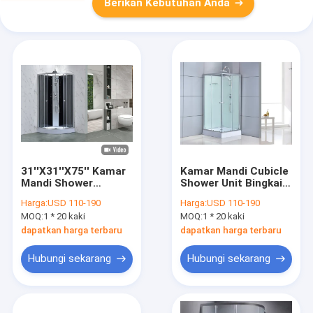
Berikan Kebutuhan Anda
31''X31''X75'' Kamar
Kamar Mandi Cubicle
Mandi Shower
Shower Unit Bingkai
Cubicle Kaca
Aluminium
Harga:
USD 110-190
Harga:
USD 110-190
Tempered
900x900x2050mm
MOQ:
1 * 20 kaki
MOQ:
1 * 20 kaki
dapatkan harga terbaru
dapatkan harga terbaru
Hubungi sekarang
Hubungi sekarang