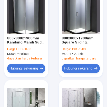
800x800x1900mm
800x800x1900mm
Kandang Mandi Sudut
Square Sliding
Persegi 1-1.2mm
Shower Enclosure
Harga:
USD 60-80
Harga:
USD 70-80
Bingkai Aluminium
MOQ:
1 * 20 kaki
MOQ:
1 * 20 kaki
dapatkan harga terbaru
dapatkan harga terbaru
Hubungi sekarang
Hubungi sekarang
Rumah
Produk
Video