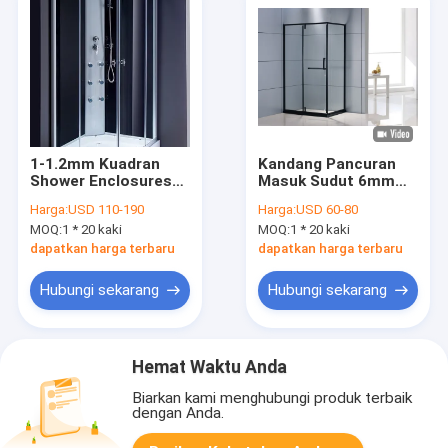
1-1.2mm Kuadran
Kandang Pancuran
Shower Enclosures
Masuk Sudut 6mm
900mm Pintu
900 X 900 Geser
Harga:
USD 110-190
Harga:
USD 60-80
Tunggal
MOQ:
1 * 20 kaki
MOQ:
1 * 20 kaki
35''X35''X85''
dapatkan harga terbaru
dapatkan harga terbaru
Hubungi sekarang
Hubungi sekarang
Hemat Waktu Anda
Biarkan kami menghubungi produk terbaik
dengan Anda.