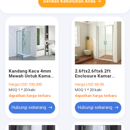
Berikan Kebutuhan Anda
Kandang Kaca 4mm
2.6ftx2.6ftx6.2ft
Mewah Untuk Kamar
Enclosure Kamar
Mandi 35''X35''X85''
Mandi Sudut Tanpa
Harga:
USD 100-200
Harga:
USD 60-90
Bingkai Masuk 6mm
MOQ:
1 * 20 kaki
MOQ:
1 * 20 kaki
dapatkan harga terbaru
dapatkan harga terbaru
Hubungi sekarang
Hubungi sekarang