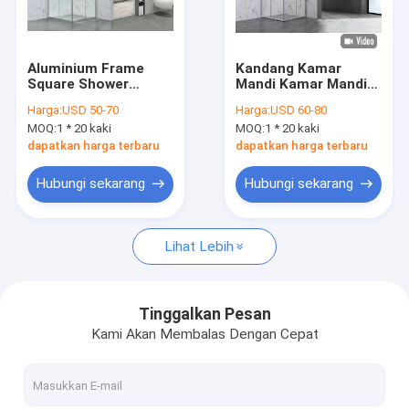
Pertunjukan VR
Tentang Kami
Aluminium Frame
Kandang Kamar
Square Shower
Mandi Kamar Mandi
Tur Pabrik
Enclosures ISO9001
Persegi
Harga:
USD 50-70
Harga:
USD 60-80
900x900x1900mm
900x900x1900mm
MOQ:
1 * 20 kaki
MOQ:
1 * 20 kaki
ISO9001
Kontrol Kualitas
dapatkan harga terbaru
dapatkan harga terbaru
Hubungi Kami
Hubungi sekarang
Hubungi sekarang
Berita
Lihat Lebih
Kabin shower
Tinggalkan Pesan
Kami Akan Membalas Dengan Cepat
Kamar Mandi Sederhana
Kamar Mandi