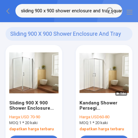
Sliding 900 X 900 Shower Enclosure And Tray
Square
(51)
Sliding 900 X 900
Kandang Shower
Shower Enclosure
Persegi
Dan Tray Square
900x900x1900mm
Harga:
USD 70-90
Harga:
USD60-80
ISO9001
Dengan Baki 1-1.2mm
MOQ:
1 * 20 kaki
MOQ:
1 * 20 kaki
dapatkan harga terbaru
dapatkan harga terbaru