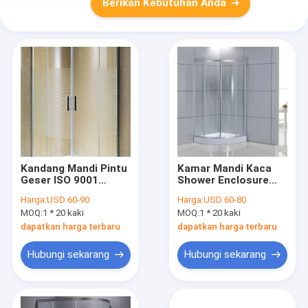
Berikan Kebutuhan Anda
Kandang Mandi Pintu
Kamar Mandi Kaca
Geser ISO 9001
Shower Enclosure
800x800x1950mm
35''×35''×77''
Harga:
USD 60-90
Harga:
USD 60-80
MOQ:
1 * 20 kaki
MOQ:
1 * 20 kaki
dapatkan harga terbaru
dapatkan harga terbaru
Hubungi sekarang
Hubungi sekarang