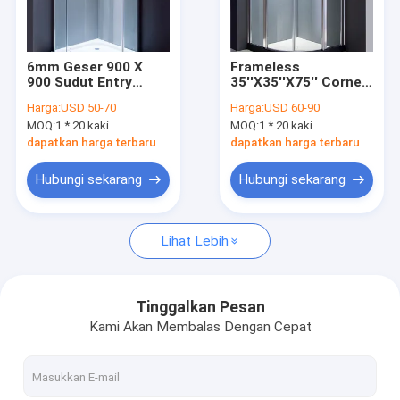
Pertunjukan VR
Tentang Kami
6mm Geser 900 X
Frameless
900 Sudut Entry
35''X35''X75'' Corner
Tur Pabrik
Shower Enclosure
Shower Enclosure
Harga:
USD 50-70
Harga:
USD 60-90
6mm
MOQ:
1 * 20 kaki
MOQ:
1 * 20 kaki
Kontrol Kualitas
dapatkan harga terbaru
dapatkan harga terbaru
Hubungi Kami
Hubungi sekarang
Hubungi sekarang
Berita
Lihat Lebih
Kabin shower
Tinggalkan Pesan
Kami Akan Membalas Dengan Cepat
Kamar Mandi Sederhana
Kamar Mandi