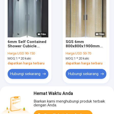
6mm Self Contained
SGS 6mm
Shower Cubicle
800x800x1900mm
800x800x1900mm
Self Contained
Harga:
USD 90-150
Harga:
USD 50-70
Shower Cubicle
MOQ:
1 * 20 kaki
MOQ:
1 * 20 kaki
dapatkan harga terbaru
dapatkan harga terbaru
Hubungi sekarang
Hubungi sekarang
Hemat Waktu Anda
Biarkan kami menghubungi produk terbaik
dengan Anda.