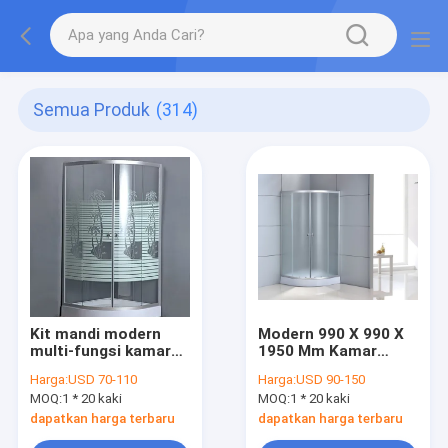
Semua Produk
(314)
Kit mandi modern
Modern 990 X 990 X
multi-fungsi kamar
1950 Mm Kamar
mandi 990 X 990 X
mandi Kamar mandi
Harga:
USD 70-110
Harga:
USD 90-150
1950 Mm
terlihat elegan
MOQ:
1 * 20 kaki
MOQ:
1 * 20 kaki
dapatkan harga terbaru
dapatkan harga terbaru