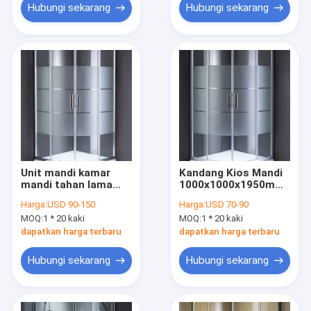
Hubungi sekarang
Hubungi sekarang
Unit mandi kamar
Kandang Kios Mandi
mandi tahan lama
1000x1000x1950mm
untuk aplikasi
1-1.2mm
Harga:
USD 90-150
Harga:
USD 70-90
perumahan dan
MOQ:
1 * 20 kaki
MOQ:
1 * 20 kaki
komersial
dapatkan harga terbaru
dapatkan harga terbaru
Hubungi sekarang
Hubungi sekarang