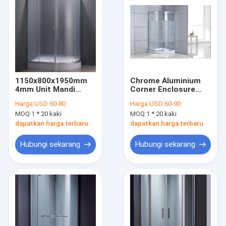
1150x800x1950mm
Chrome Aluminium
4mm Unit Mandi
Corner Enclosure
Mandiri Bingkai
Shower Enclosure
Harga:
USD 60-80
Harga:
USD 60-90
Aluminium Perak
Kaca Bening 5mm
MOQ:
1 * 20 kaki
MOQ:
1 * 20 kaki
dapatkan harga terbaru
dapatkan harga terbaru
Hubungi sekarang
Hubungi sekarang
Rumah
Produk
Video