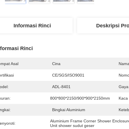
Informasi Rinci
Deskripsi Pr
nformasi Rinci
empat Asal
Cina
Nama
rtifikasi
CE/SGS/ISO9001
Nomo
odel:
ADL-8401
Gaya 
kuran:
800*800*2150/900*900*2150mm
Kaca
ngkai:
Bingkai Aluminium
Keteb
Aluminium Frame Corner Shower Enclosur
enyoroti:
Unit shower sudut geser