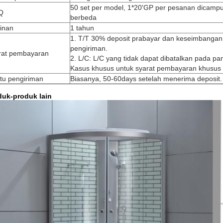
50 set per model, 1*20'GP per pesanan dicamp
Q
berbeda
inan
1 tahun
1. T/T 30% deposit prabayar dan keseimbanga
pengiriman.
rat pembayaran
2. L/C: L/C yang tidak dapat dibatalkan pada p
Kasus khusus untuk syarat pembayaran khusus 
tu pengiriman
Biasanya, 50-60days setelah menerima deposit.
duk-produk lain