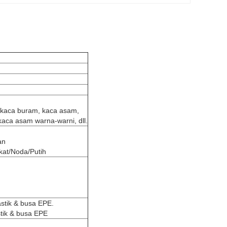
, kaca buram, kaca asam,
aca asam warna-warni, dll.
an
kat/Noda/Putih
stik & busa EPE.
tik & busa EPE