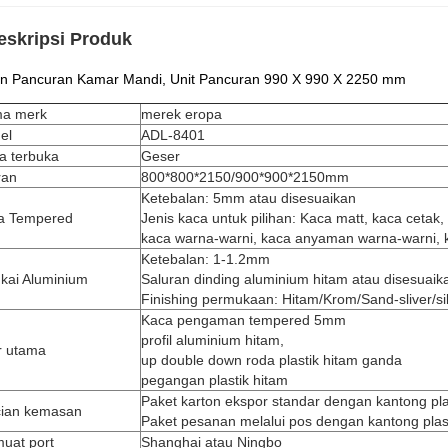
eskripsi Produk
in Pancuran Kamar Mandi, Unit Pancuran 990 X 990 X 2250 mm
a merk
merek eropa
el
ADL-8401
a terbuka
Geser
ran
800*800*2150/900*900*2150mm
Ketebalan: 5mm atau disesuaikan
a Tempered
Jenis kaca untuk pilihan: Kaca matt, kaca cetak
kaca warna-warni, kaca anyaman warna-warni, k
Ketebalan: 1-1.2mm
gkai Aluminium
Saluran dinding aluminium hitam atau disesuaik
Finishing permukaan: Hitam/Krom/Sand-sliver/si
Kaca pengaman tempered 5mm
profil aluminium hitam,
r utama
up double down roda plastik hitam ganda
pegangan plastik hitam
Paket karton ekspor standar dengan kantong pla
cian kemasan
Paket pesanan melalui pos dengan kantong plas
uat port
Shanghai atau Ningbo