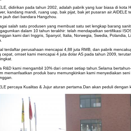
LE, didirikan pada tahun 2002, adalah pabrik yang luar biasa di kota
er, kandang mandi, ruang uap, bak pijat, bak jet pusaran air.AIDELE 
 jauh dari bandara Hangzhou.
gai salah satu produsen yang membuat satu set lengkap barang sani
agumkan dalam 10 tahun terakhir: telah mendapatkan sertifikasi ISO
nggan kami dari Inggris, Spanyol, Italia, Norwegia, Swedia, Polandia, L
a.
l terdaftar perusahaan mencapai 4,88 juta RMB, dan pabrik mencak
 cepat, omset kami mencapai 4 juta dolar AS pada tahun 2009, teruta
ngkat.
 R&D kami mengambil 10% dari omset setiap tahun.Selama bertahun-t
m memanfaatkan produk baru memungkinkan kami menyediakan seni inova
anggan.
LE percaya Kualitas & Jujur aturan pertama.Dan akan peduli dengan 