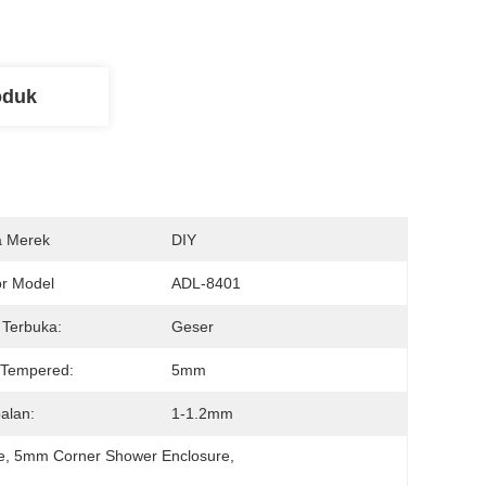
oduk
 Merek
DIY
r Model
ADL-8401
Terbuka:
Geser
 Tempered:
5mm
alan:
1-1.2mm
e
, 
5mm Corner Shower Enclosure
, 