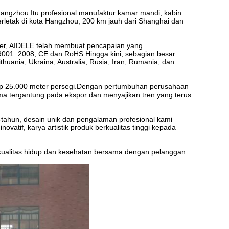
 Hangzhou.Itu profesional manufaktur kamar mandi, kabin
terletak di kota Hangzhou, 200 km jauh dari Shanghai dan
ter, AIDELE telah membuat pencapaian yang
9001: 2008, CE dan RoHS.Hingga kini, sebagian besar
ithuania, Ukraina, Australia, Rusia, Iran, Rumania, dan
up 25.000 meter persegi.Dengan pertumbuhan perusahaan
ma tergantung pada ekspor dan menyajikan tren yang terus
ahun, desain unik dan pengalaman profesional kami
tif, karya artistik produk berkualitas tinggi kepada
kualitas hidup dan kesehatan bersama dengan pelanggan.