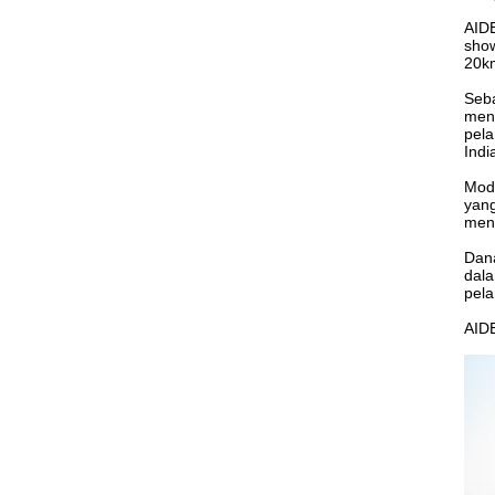
AIDE
show
20km
Seba
meng
pela
Indi
Moda
yang
meni
Dana
dala
pel
AIDE