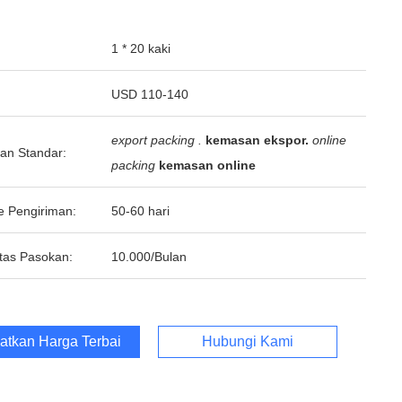
1 * 20 kaki
USD 110-140
export packing .
kemasan ekspor.
online
an Standar:
packing
kemasan online
e Pengiriman:
50-60 hari
tas Pasokan:
10.000/Bulan
atkan Harga Terbaik
Hubungi Kami