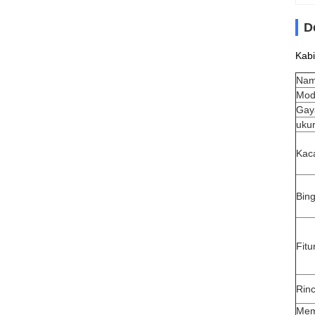
D
Kab
Nam
Mod
Gay
uku
Kac
Bin
Fitu
Rin
Mem