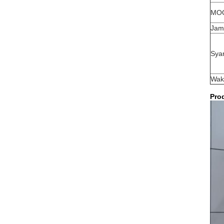
MO
Jam
Sya
Wak
Pro