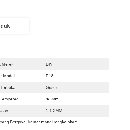
oduk
 Merek
DIY
r Model
R18
Terbuka:
Geser
 Tempered:
4/5mm
alan:
1-1.2MM
yang Bergaya
, 
Kamar mandi rangka hitam