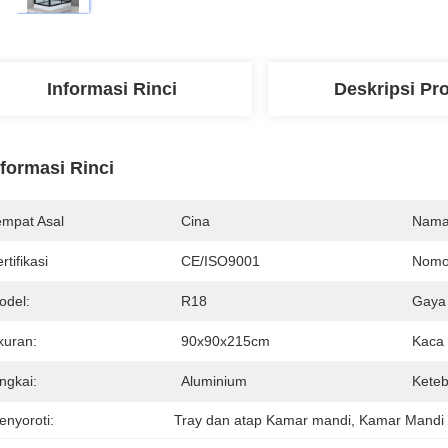
Informasi Rinci
Deskripsi Pr
nformasi Rinci
empat Asal
Cina
Nama
rtifikasi
CE/ISO9001
Nomo
odel:
R18
Gaya 
kuran:
90x90x215cm
Kaca
ngkai:
Aluminium
Keteb
enyoroti:
Tray dan atap Kamar mandi
, 
Kamar Mandi 