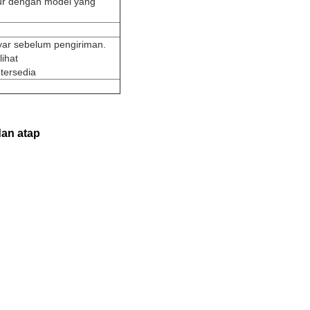
ur dengan model yang
yar sebelum pengiriman.
lihat
tersedia
dan atap