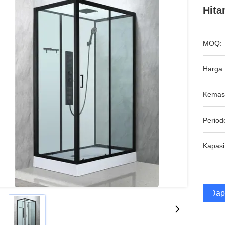
Hit
MOQ:
Harga:
Kemas
Period
Kapasi
Dap