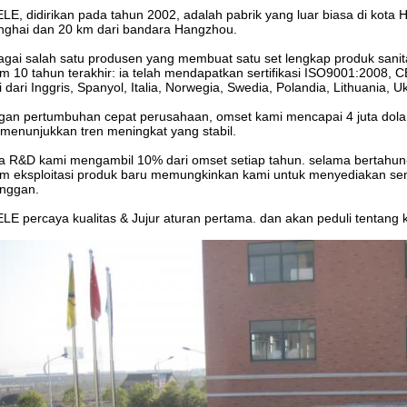
LE, didirikan pada tahun 2002, adalah pabrik yang luar biasa di kota
nghai dan 20 km dari bandara Hangzhou.
gai salah satu produsen yang membuat satu set lengkap produk sani
m 10 tahun terakhir: ia telah mendapatkan sertifikasi ISO9001:2008
 dari Inggris, Spanyol, Italia, Norwegia, Swedia, Polandia, Lithuania, U
an pertumbuhan cepat perusahaan, omset kami mencapai 4 juta dola
menunjukkan tren meningkat yang stabil.
 R&D kami mengambil 10% dari omset setiap tahun. selama bertahun-
m eksploitasi produk baru memungkinkan kami untuk menyediakan seni i
anggan.
LE percaya kualitas & Jujur aturan pertama. dan akan peduli tentang