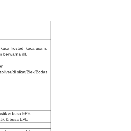
, kaca frosted, kaca asam,
 berwarna dll.
an
iver/di sikat/Blek/Bodas
astik & busa EPE.
tik & busa EPE