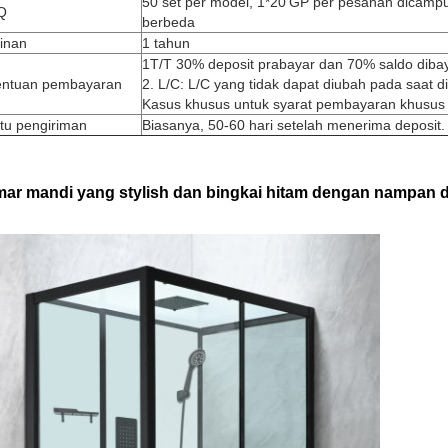
50 set per model, 1*20'GP per pesanan dicamp
Q
berbeda
inan
1 tahun
1T/T 30% deposit prabayar dan 70% saldo diba
entuan pembayaran
2. L/C: L/C yang tidak dapat diubah pada saat di
Kasus khusus untuk syarat pembayaran khusus 
tu pengiriman
Biasanya, 50-60 hari setelah menerima deposit.
ar mandi yang stylish dan bingkai hitam dengan nampan 