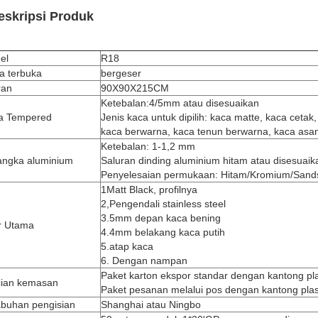
eskripsi Produk
el
R18
a terbuka
bergeser
ran
90X90X215CM
Ketebalan:4/5mm atau disesuaikan
a Tempered
Jenis kaca untuk dipilih: kaca matte, kaca cetak
kaca berwarna, kaca tenun berwarna, kaca asam
Ketebalan: 1-1,2 mm
angka aluminium
Saluran dinding aluminium hitam atau disesuaik
Penyelesaian permukaan: Hitam/Kromium/Sandspl
1Matt Black, profilnya
2,Pengendali stainless steel
3.5mm depan kaca bening
ur Utama
4.4mm belakang kaca putih
5.atap kaca
6. Dengan nampan
Paket karton ekspor standar dengan kantong pl
cian kemasan
Paket pesanan melalui pos dengan kantong plas
abuhan pengisian
Shanghai atau Ningbo