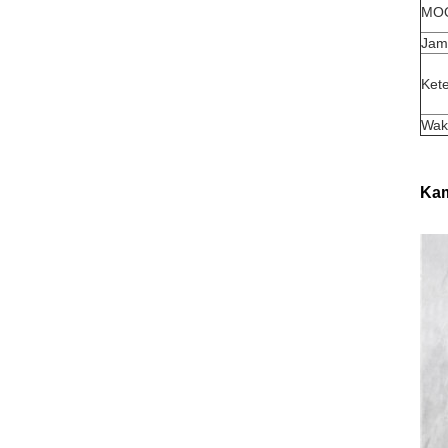
MO
Jam
Ket
Wak
Kam