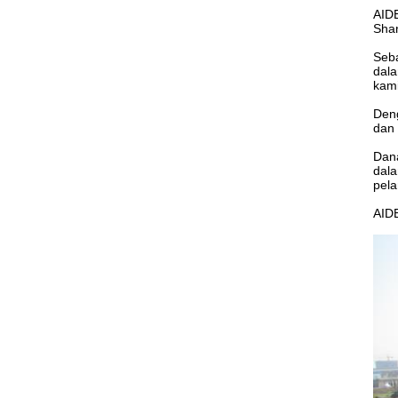
AIDE
Sha
Seba
dala
kami
Deng
dan 
Dana
dala
pel
AIDE