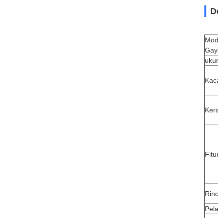
D
Mod
Gay
uku
Kac
Ker
Fit
Rin
Pel