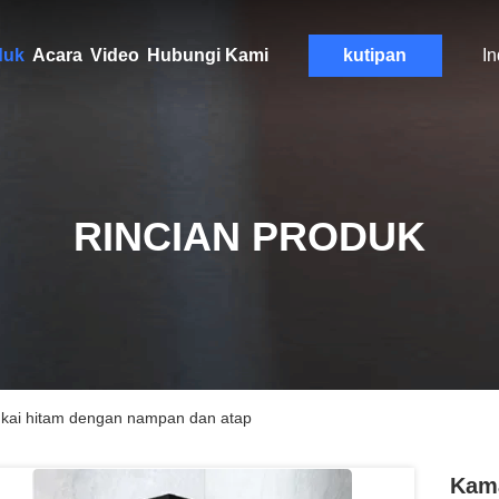
duk
Acara
Video
Hubungi Kami
kutipan
I
RINCIAN PRODUK
gkai hitam dengan nampan dan atap
Kama