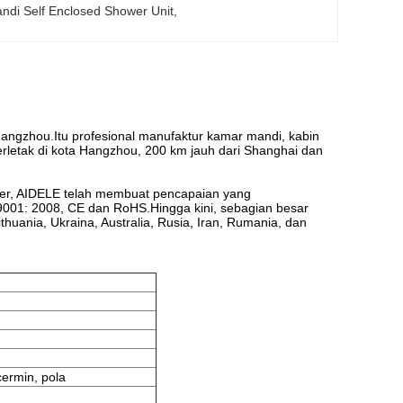
di Self Enclosed Shower Unit
, 
 Hangzhou.Itu profesional manufaktur kamar mandi, kabin
terletak di kota Hangzhou, 200 km jauh dari Shanghai dan
ter, AIDELE telah membuat pencapaian yang
9001: 2008, CE dan RoHS.Hingga kini, sebagian besar
ithuania, Ukraina, Australia, Rusia, Iran, Rumania, dan
cermin, pola