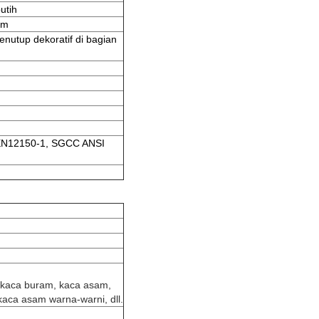
putih
um
nutup dekoratif di bagian
S EN12150-1, SGCC ANSI
, kaca buram, kaca asam,
aca asam warna-warni, dll.