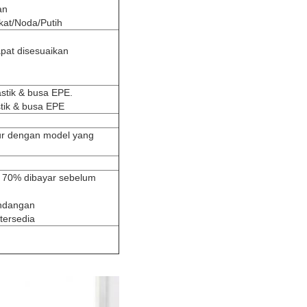
an
kat/Noda/Putih
apat disesuaikan
stik & busa EPE.
tik & busa EPE
ur dengan model yang
n 70% dibayar sebelum
andangan
tersedia