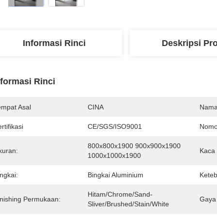
Informasi Rinci
Deskripsi Pr
nformasi Rinci
empat Asal
CINA
Nama
rtifikasi
CE/SGS/ISO9001
Nomo
800x800x1900 900x900x1900 
kuran:
Kaca
1000x1000x1900
ngkai:
Bingkai Aluminium
Keteb
Hitam/Chrome/Sand-
inishing Permukaan:
Gaya 
Sliver/Brushed/Stain/White