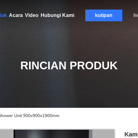
duk
Acara
Video
Hubungi Kami
kutipan
I
RINCIAN PRODUK
 Shower Unit 900x900x1900mm
Kama