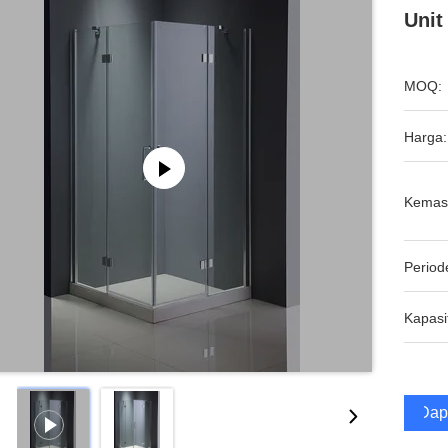
Uni
MOQ:
Harga:
Kemas
Period
Kapasi
Dap