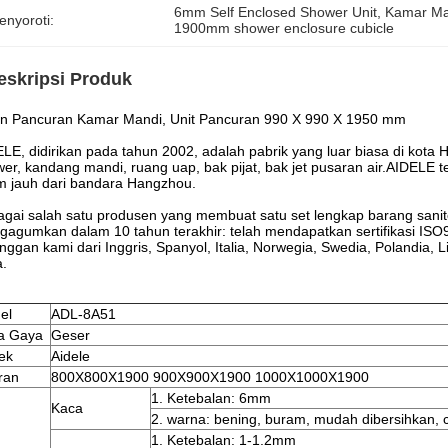
6mm Self Enclosed Shower Unit
, 
Kamar Man
enyoroti:
1900mm shower enclosure cubicle
eskripsi Produk
in Pancuran Kamar Mandi, Unit Pancuran 990 X 990 X 1950 mm
LE, didirikan pada tahun 2002, adalah pabrik yang luar biasa di kota
er, kandang mandi, ruang uap, bak pijat, bak jet pusaran air.AIDELE 
 jauh dari bandara Hangzhou.
gai salah satu produsen yang membuat satu set lengkap barang sani
agumkan dalam 10 tahun terakhir: telah mendapatkan sertifikasi ISO
nggan kami dari Inggris, Spanyol, Italia, Norwegia, Swedia, Polandia, L
a.
el
ADL-8A51
a Gaya
Geser
ek
Aidele
ran
800X800X1900 900X900X1900 1000X1000X1900
1. Ketebalan: 6mm
Kaca
2. warna: bening, buram, mudah dibersihkan, 
1. Ketebalan: 1-1.2mm