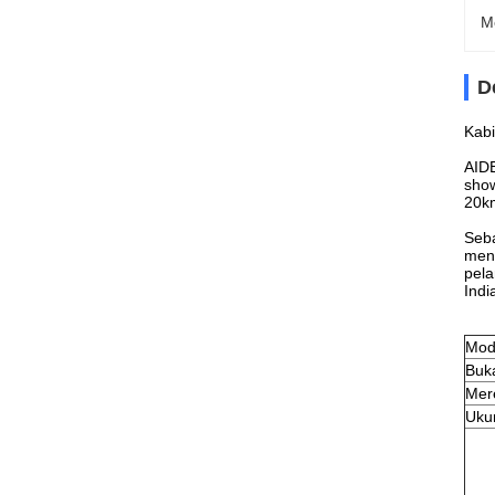
M
D
Kab
AIDE
show
20km
Seba
meng
pela
Indi
Mod
Buk
Mer
Uku