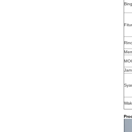
Bin
Fitu
Rin
Mem
MO
Jam
Sya
Wak
Pro