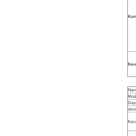
Kom
Keu
Nam
Mod
Gay
uku
Kac