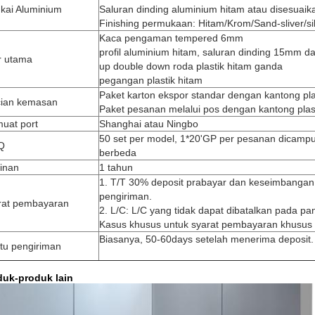
gkai Aluminium
Saluran dinding aluminium hitam atau disesuaik
Finishing permukaan: Hitam/Krom/Sand-sliver/si
Kaca pengaman tempered 6mm
profil aluminium hitam, saluran dinding 15mm d
r utama
up double down roda plastik hitam ganda
pegangan plastik hitam
Paket karton ekspor standar dengan kantong pla
cian kemasan
Paket pesanan melalui pos dengan kantong plas
uat port
Shanghai atau Ningbo
50 set per model, 1*20'GP per pesanan dicamp
Q
berbeda
inan
1 tahun
1. T/T 30% deposit prabayar dan keseimbanga
pengiriman.
rat pembayaran
2. L/C: L/C yang tidak dapat dibatalkan pada p
Kasus khusus untuk syarat pembayaran khusus 
Biasanya, 50-60days setelah menerima deposit.
tu pengiriman
duk-produk lain