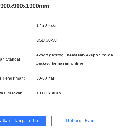
t 900x900x1900mm
1 * 20 kaki
USD 60-90
export packing .
kemasan ekspor.
online
an Standar:
packing
kemasan online
e Pengiriman:
50-60 hari
tas Pasokan:
10.000/Bulan
atkan Harga Terbaik
Hubungi Kami