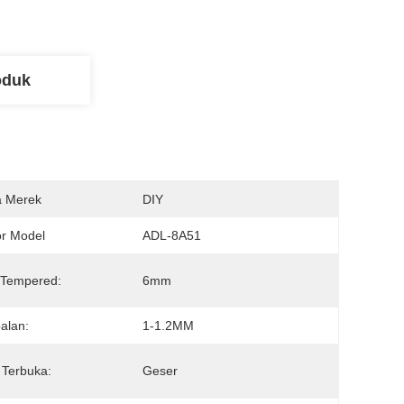
oduk
 Merek
DIY
r Model
ADL-8A51
 Tempered:
6mm
alan:
1-1.2MM
Terbuka:
Geser