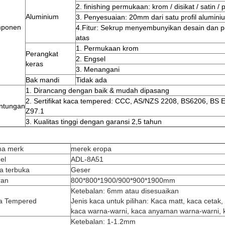
2. finishing permukaan: krom / disikat / satin / 
Aluminium
3. Penyesuaian: 20mm dari satu profil alumini
ponen
4.Fitur: Sekrup menyembunyikan desain dan pe
atas
1. Permukaan krom
Perangkat
2. Engsel
keras
3. Menangani
Bak mandi
Tidak ada
1. Dirancang dengan baik & mudah dipasang
2. Sertifikat kaca tempered: CCC, AS/NZS 2208, BS6206, B
ntungan
Z97.1
3. Kualitas tinggi dengan garansi 2,5 tahun
a merk
merek eropa
el
ADL-8A51
a terbuka
Geser
ran
800*800*1900/900*900*1900mm
Ketebalan: 6mm atau disesuaikan
a Tempered
Jenis kaca untuk pilihan: Kaca matt, kaca cetak
kaca warna-warni, kaca anyaman warna-warni, k
Ketebalan: 1-1.2mm