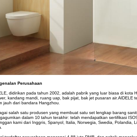
genalan Perusahaan
LE, didirikan pada tahun 2002, adalah pabrik yang luar biasa di kota
er, kandang mandi, ruang uap, bak pijat, bak jet pusaran air.AIDELE 
 jauh dari bandara Hangzhou.
gai salah satu produsen yang membuat satu set lengkap barang sani
agumkan dalam 10 tahun terakhir: telah mendapatkan sertifikasi ISO
nggan kami dari Inggris, Spanyol, Italia, Norwegia, Swedia, Polandia, L
a.
l terdaftar perusahaan mencapai 4,88 juta RMB, dan pabrik mencak