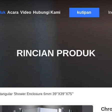
duk
Acara
Video
Hubungi Kami
kutipan
I
RINCIAN PRODUK
angular Shower Enclosure 6mm 39''X39''X75''
Chro