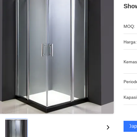
Show
MOQ:
Harga:
Kemas
Period
Kapasi
Dap