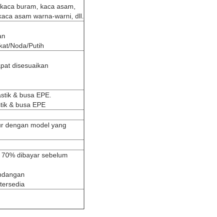
, kaca buram, kaca asam,
aca asam warna-warni, dll.
an
kat/Noda/Putih
apat disesuaikan
stik & busa EPE.
tik & busa EPE
ur dengan model yang
n 70% dibayar sebelum
andangan
tersedia