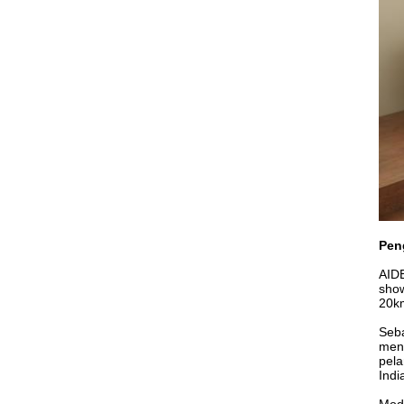
Pen
AIDE
show
20km
Seba
meng
pela
Indi
Moda