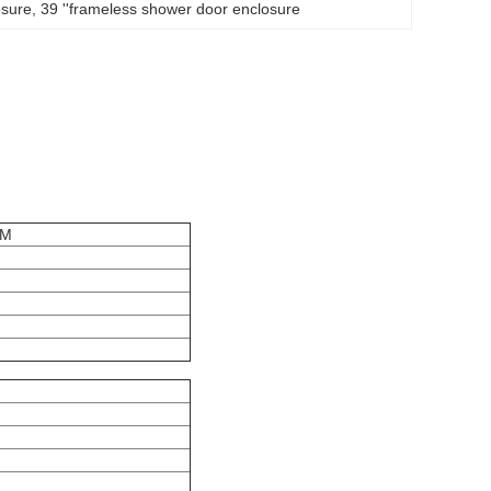
osure
, 
39 ''frameless shower door enclosure
MM