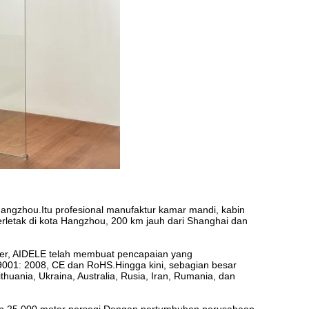
 Hangzhou.Itu profesional manufaktur kamar mandi, kabin
terletak di kota Hangzhou, 200 km jauh dari Shanghai dan
ter, AIDELE telah membuat pencapaian yang
9001: 2008, CE dan RoHS.Hingga kini, sebagian besar
ithuania, Ukraina, Australia, Rusia, Iran, Rumania, dan
up 25.000 meter persegi.Dengan pertumbuhan perusahaan