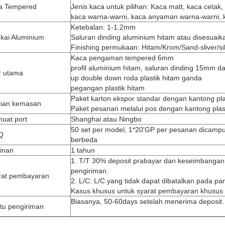
a Tempered
Jenis kaca untuk pilihan: Kaca matt, kaca cetak
kaca warna-warni, kaca anyaman warna-warni, k
Ketebalan: 1-1.2mm
gkai Aluminium
Saluran dinding aluminium hitam atau disesuaik
Finishing permukaan: Hitam/Krom/Sand-sliver/si
Kaca pengaman tempered 6mm
profil aluminium hitam, saluran dinding 15mm d
r utama
up double down roda plastik hitam ganda
pegangan plastik hitam
Paket karton ekspor standar dengan kantong pla
cian kemasan
Paket pesanan melalui pos dengan kantong plas
uat port
Shanghai atau Ningbo
50 set per model, 1*20'GP per pesanan dicamp
Q
berbeda
inan
1 tahun
1. T/T 30% deposit prabayar dan keseimbanga
pengiriman.
rat pembayaran
2. L/C: L/C yang tidak dapat dibatalkan pada p
Kasus khusus untuk syarat pembayaran khusus 
Biasanya, 50-60days setelah menerima deposit.
tu pengiriman