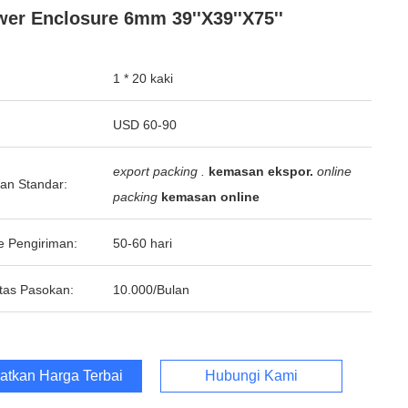
er Enclosure 6mm 39''X39''X75''
1 * 20 kaki
USD 60-90
export packing .
kemasan ekspor.
online
an Standar:
packing
kemasan online
e Pengiriman:
50-60 hari
tas Pasokan:
10.000/Bulan
atkan Harga Terbaik
Hubungi Kami