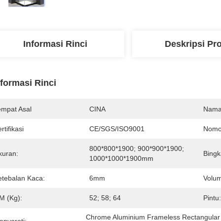
Informasi Rinci
Deskripsi Pr
nformasi Rinci
empat Asal
CINA
Nama
rtifikasi
CE/SGS/ISO9001
Nomo
800*800*1900; 900*900*1900; 
kuran:
Bingk
1000*1000*1900mm
etebalan Kaca:
6mm
Volum
M (kg):
52; 58; 64
Pintu:
Chrome Aluminium Frameless Rectangular