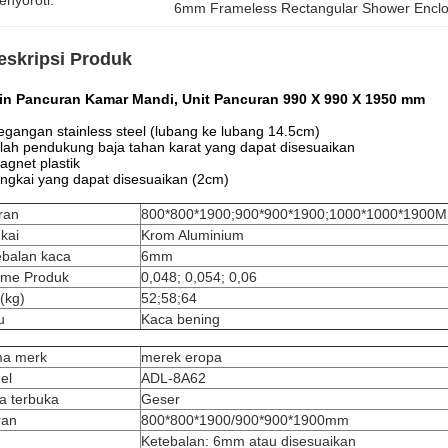
enyoroti:
6mm Frameless Rectangular Shower Encl
eskripsi Produk
in Pancuran Kamar Mandi, Unit Pancuran 990 X 990 X 1950 mm
egangan stainless steel (lubang ke lubang 14.5cm)
ilah pendukung baja tahan karat yang dapat disesuaikan
agnet plastik
ingkai yang dapat disesuaikan (2cm)
ran
800*800*1900;900*900*1900;1000*1000*1900
kai
Krom Aluminium
ebalan kaca
6mm
ume Produk
0,048; 0,054; 0,06
(kg)
52;58;64
u
Kaca bening
a merk
merek eropa
el
ADL-8A62
a terbuka
Geser
ran
800*800*1900/900*900*1900mm
Ketebalan: 6mm atau disesuaikan