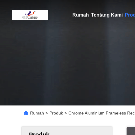
Rumah
Tentang Kami
Pro
Rumah
>
Produk
>
Chrome Aluminium Frameless Rect
Produk