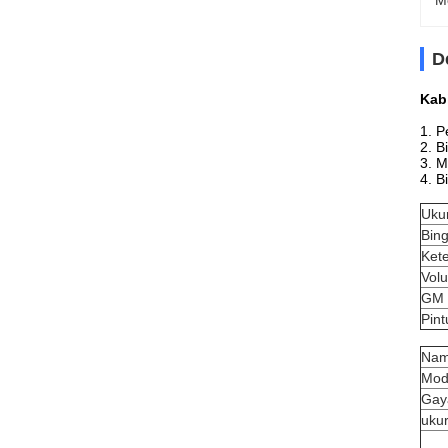
M
D
Kab
1. P
2. B
3. M
4. B
Uku
Bing
Ket
Vol
GM 
Pint
Nam
Mod
Gay
uku