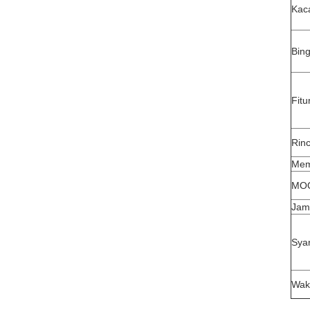
Kac
Bin
Fitu
Rin
Mem
MO
Jam
Sya
Wak