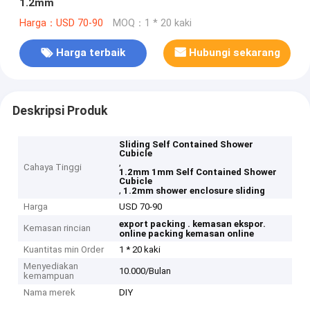
1.2mm
Harga：USD 70-90
MOQ：1 * 20 kaki
Harga terbaik
Hubungi sekarang
Deskripsi Produk
Sliding Self Contained Shower
Cubicle
,
Cahaya Tinggi
1.2mm 1mm Self Contained Shower
Cubicle
,
1.2mm shower enclosure sliding
Harga
USD 70-90
export packing .
kemasan ekspor.
Kemasan rincian
online packing
kemasan online
Kuantitas min Order
1 * 20 kaki
Menyediakan
10.000/Bulan
kemampuan
Nama merek
DIY