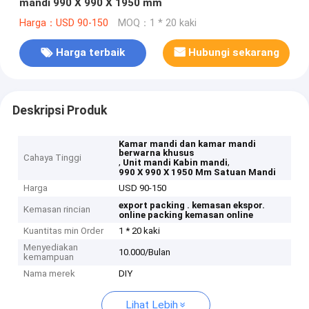
mandi 990 X 990 X 1950 mm
Harga：USD 90-150
MOQ：1 * 20 kaki
Harga terbaik
Hubungi sekarang
Deskripsi Produk
Kamar mandi dan kamar mandi
berwarna khusus
Cahaya Tinggi
,
,
Unit mandi Kabin mandi
990 X 990 X 1950 Mm Satuan Mandi
Harga
USD 90-150
export packing .
kemasan ekspor.
Kemasan rincian
online packing
kemasan online
Kuantitas min Order
1 * 20 kaki
Menyediakan
10.000/Bulan
kemampuan
Nama merek
DIY
Lihat Lebih