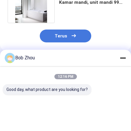
Kamar mandi, unit mandi 990
X 990 X 1950 mm
Terus
Bob Zhou
Rekomendasi Produk
12:16 PM
Good day, what product are you looking for?
Clear Sliding Glass
ISO9001 47 Inch X 55
Kamar mandi 
Shower Doors 1200 ×
Inch Sliding Shower
lama kamar m
1400mm Bingkai
Door 6mm
modern indust