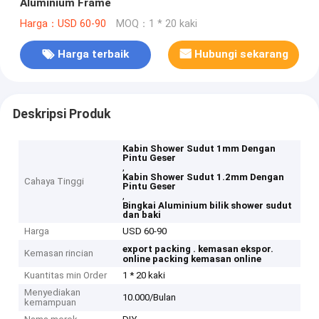
Aluminium Frame
Harga：USD 60-90
MOQ：1 * 20 kaki
Harga terbaik
Hubungi sekarang
Deskripsi Produk
Kabin Shower Sudut 1mm Dengan
Pintu Geser
,
Kabin Shower Sudut 1.2mm Dengan
Cahaya Tinggi
Pintu Geser
,
Bingkai Aluminium bilik shower sudut
dan baki
Harga
USD 60-90
export packing .
kemasan ekspor.
Kemasan rincian
online packing
kemasan online
Kuantitas min Order
1 * 20 kaki
Menyediakan
10.000/Bulan
kemampuan