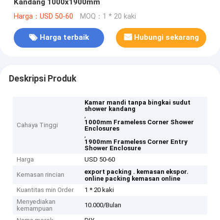
Kandang 1000x1900mm
Harga：USD 50-60
MOQ：1 * 20 kaki
Harga terbaik
Hubungi sekarang
Deskripsi Produk
Kamar mandi tanpa bingkai sudut
shower kandang
,
1000mm Frameless Corner Shower
Cahaya Tinggi
Enclosures
,
1900mm Frameless Corner Entry
Shower Enclosure
Harga
USD 50-60
export packing .
kemasan ekspor.
Kemasan rincian
online packing
kemasan online
Kuantitas min Order
1 * 20 kaki
Menyediakan
10.000/Bulan
kemampuan