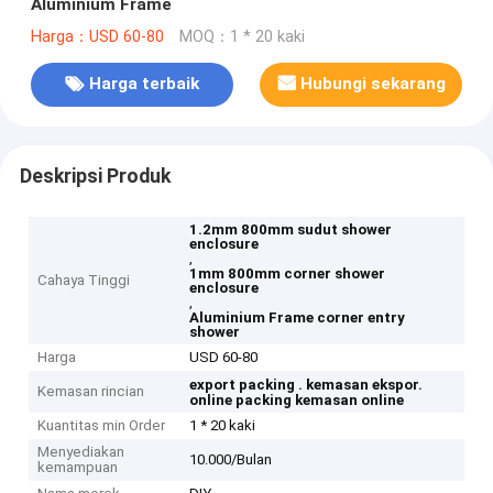
Aluminium Frame
Harga：USD 60-80
MOQ：1 * 20 kaki
Harga terbaik
Hubungi sekarang
Deskripsi Produk
1.2mm 800mm sudut shower
enclosure
,
1mm 800mm corner shower
Cahaya Tinggi
enclosure
,
Aluminium Frame corner entry
shower
Harga
USD 60-80
export packing .
kemasan ekspor.
Kemasan rincian
online packing
kemasan online
Kuantitas min Order
1 * 20 kaki
Menyediakan
10.000/Bulan
kemampuan