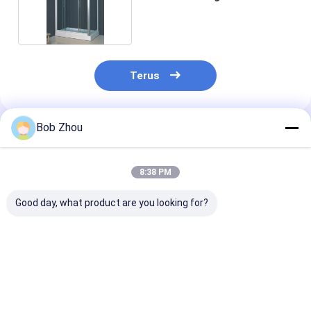
Terus
Bob Zhou
Rekomendasi Produk
8:38 PM
Good day, what product are you looking for?
Kabin Shower Sudut
Bingkai Aluminium
Aluminium Fr
Bingkai Aluminium
Kandang Mandi
Self Containe
Kuadran Putih
Shower Cubicl
Kamar Mandi
Kamar Mandi K