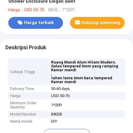
Shower Enclosure Elegan awet
Harga：USD 50-70
MOQ：1*20ft
Harga terbaik
Hubungi sekarang
Deskripsi Produk
,
Ruang Mandi Alum Hitam Modern
Gelas tempered 6mm yang ramping
Kamar mandi
Cahaya Tinggi
,
tahan lama 6mm kaca tempered
Kamar mandi
Delivery Time
50-60 days
Harga
USD 50-70
Minimum Order
1*20ft
Quantity
Model Number
B8028
Nama merek
DIY