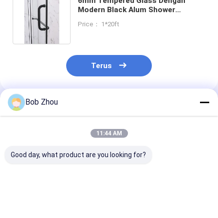
6mm Tempered Glass Dengan
Modern Black Alum Shower
Enclosure Elegan awet
Price： 1*20ft
Terus
Bob Zhou
Rekomendasi Produk
11:44 AM
Good day, what product are you looking for?
Kabin Shower Sudut
Bingkai Aluminium
Aluminium Fr
Bingkai Aluminium
Kandang Mandi
Self Containe