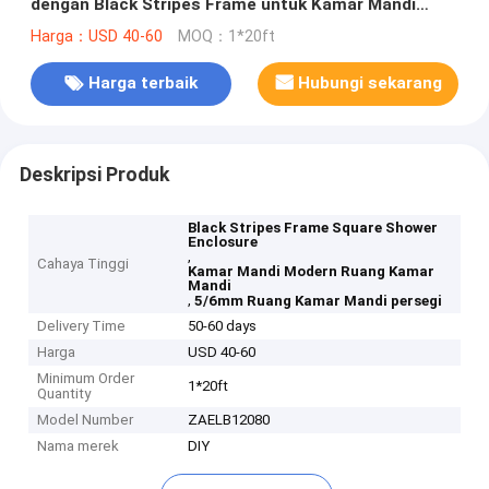
dengan Black Stripes Frame untuk Kamar Mandi
Modern
Harga：USD 40-60
MOQ：1*20ft
Harga terbaik
Hubungi sekarang
Deskripsi Produk
Black Stripes Frame Square Shower
Enclosure
,
Cahaya Tinggi
Kamar Mandi Modern Ruang Kamar
Mandi
,
5/6mm Ruang Kamar Mandi persegi
Delivery Time
50-60 days
Harga
USD 40-60
Minimum Order
1*20ft
Quantity
Model Number
ZAELB12080
Nama merek
DIY