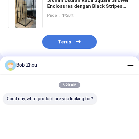
5/6mm Ukuran Kaca Square Shower
Enclosures dengan Black Stripes
Frame untuk Kamar Mandi Modern
Price： 1*20ft
Terus
Bob Zhou
Rekomendasi Produk
6:20 AM
Good day, what product are you looking for?
Kabin Shower Sudut
Bingkai Aluminium
Aluminium Fr
Bingkai Aluminium
Kandang Mandi
Self Containe