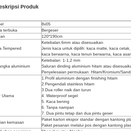
eskripsi Produk
el
8v05
a terbuka
Bergeser
ran
120*190cm
Ketebalan:6mm atau disesuaikan
a Tempered
Jenis kaca untuk dipilih: kaca matte, kaca cetak
kaca berwarna, kaca tenun berwarna, kaca asam
Ketebalan: 1-1,2 mm
angka aluminium
Saluran dinding aluminium hitam atau disesuaik
Penyelesaian permukaan: Hitam/Kromium/Sandspl
1.Profil aluminium dengan finishing hitam
2.Pengendali stainless hitam
3.Dua roller naik dan turun
ur Utama
4. Waterproof segel
5. Kaca bening
6. Tanpa nampan
7. Dua pintu tetap dan dua pintu geser
Paket karton ekspor standar dengan kantong pl
cian kemasan
Paket pesanan melalui pos dengan kantong plas