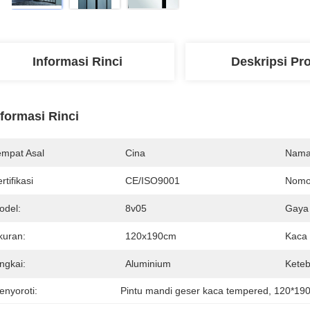
Informasi Rinci
Deskripsi Pr
nformasi Rinci
empat Asal
Cina
Nama
rtifikasi
CE/ISO9001
Nomo
odel:
8v05
Gaya 
kuran:
120x190cm
Kaca
ngkai:
Aluminium
Keteb
enyoroti:
Pintu mandi geser kaca tempered
, 
120*190