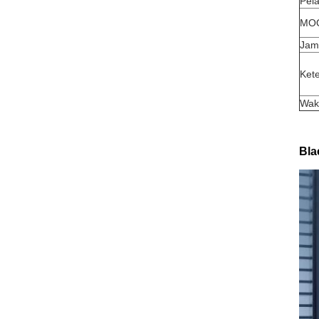
Pel
MO
Jam
Ket
Wak
Bla