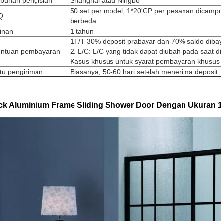
abuhan pengisian
Shanghai atau Ningbo
50 set per model, 1*20'GP per pesanan dicamp
Q
berbeda
inan
1 tahun
1T/T 30% deposit prabayar dan 70% saldo diba
entuan pembayaran
2. L/C: L/C yang tidak dapat diubah pada saat di
Kasus khusus untuk syarat pembayaran khusus 
tu pengiriman
Biasanya, 50-60 hari setelah menerima deposit.
ck Aluminium Frame Sliding Shower Door Dengan Ukuran