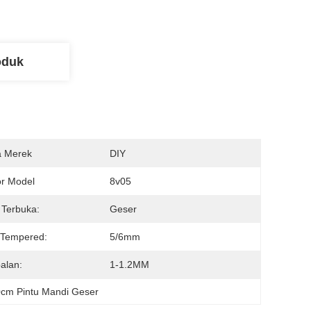
oduk
 Merek
DIY
r Model
8v05
Terbuka:
Geser
 Tempered:
5/6mm
alan:
1-1.2MM
cm Pintu Mandi Geser