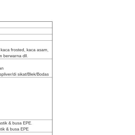
, kaca frosted, kaca asam,
 berwarna dll.
an
iver/di sikat/Blek/Bodas
astik & busa EPE.
tik & busa EPE