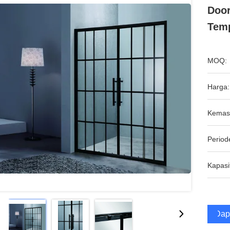
Door
Tem
MOQ:
Harga:
Kemas
Period
Kapasi
Dap