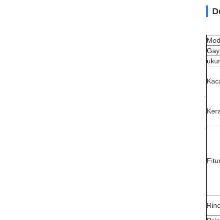
D
Mod
Gay
uku
Kac
Ker
Fit
Rin