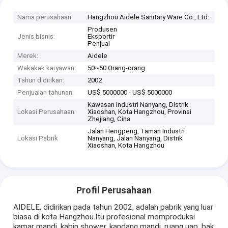
Nama perusahaan
Hangzhou Aidele Sanitary Ware Co., Ltd.
Produsen
Jenis bisnis:
Eksportir
Penjual
Merek:
Aidele
Wakakak karyawan:
50~50 Orang-orang
Tahun didirikan:
2002
Penjualan tahunan:
US$ 5000000 - US$ 5000000
Kawasan Industri Nanyang, Distrik
Lokasi Perusahaan
Xiaoshan, Kota Hangzhou, Provinsi
Zhejiang, Cina
Jalan Hengpeng, Taman Industri
Lokasi Pabrik
Nanyang, Jalan Nanyang, Distrik
Xiaoshan, Kota Hangzhou
Profil Perusahaan
AIDELE, didirikan pada tahun 2002, adalah pabrik yang luar
biasa di kota Hangzhou.Itu profesional memproduksi
kamar mandi, kabin shower, kandang mandi, ruang uap, bak