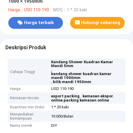
1000 × 1950mm
Harga：USD 110-190
MOQ：1 * 20 kaki
Harga terbaik
Hubungi sekarang
Deskripsi Produk
Kandang Shower Kuadran Kamar
Mandi 5mm
,
Cahaya Tinggi
kandang shower kuadran kamar
mandi 1000mm
,
bilik mandi 1950mm
Harga
USD 110-190
export packing .
kemasan ekspor.
Kemasan rincian
online packing
kemasan online
Kuantitas min Order
1 * 20 kaki
Menyediakan
10.000/Bulan
kemampuan
Nama merek
DIY