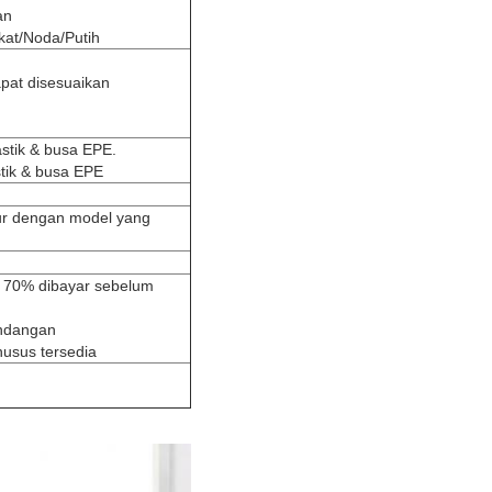
an
kat/Noda/Putih
apat disesuaikan
stik & busa EPE.
tik & busa EPE
ur dengan model yang
n 70% dibayar sebelum
andangan
usus tersedia