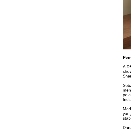
Pen
AIDE
show
Sha
Seba
meng
pela
Indi
Moda
yang
stabi
Dana