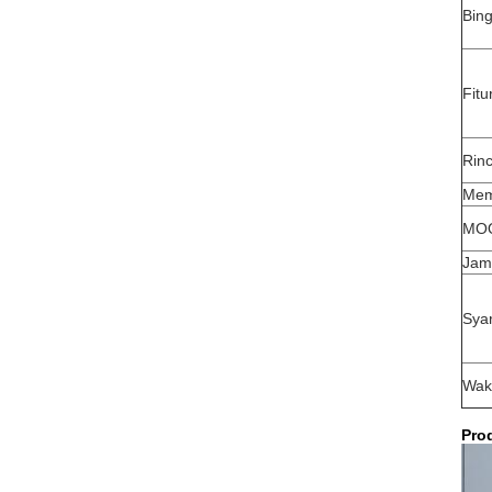
Bin
Fitu
Rin
Mem
MO
Jam
Sya
Wak
Pro