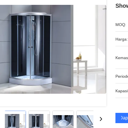
Show
MOQ:
Harga:
Kemas
Period
Kapasi
Dap