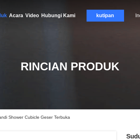
duk
Acara
Video
Hubungi Kami
kutipan
I
RINCIAN PRODUK
di Shower Cubicle Geser Terbuka
Sud