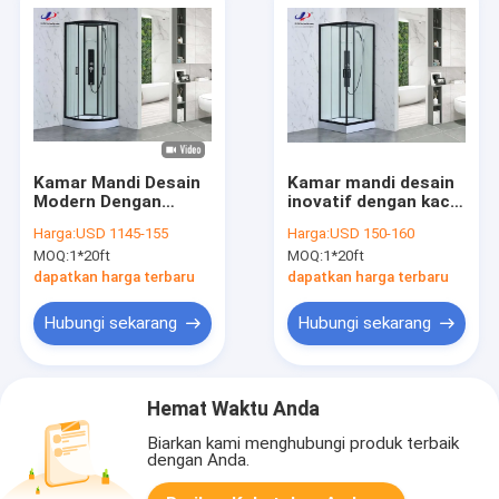
Kamar Mandi Desain
Kamar mandi desain
Modern Dengan
inovatif dengan kaca
Bingkai Hitam Matt
tempered 4/5mm dan
Harga:
USD 1145-155
Harga:
USD 150-160
Dan 4/5mm Kaca
bingkai hitam matt
MOQ:
1*20ft
MOQ:
1*20ft
Tempered Dengan
Atap Kaca
dapatkan harga terbaru
dapatkan harga terbaru
Hubungi sekarang
Hubungi sekarang
Hemat Waktu Anda
Biarkan kami menghubungi produk terbaik
dengan Anda.