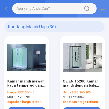
Kandang Mandi Uap
(36)
Kamar mandi mewah
CE EN 15200 Kamar
kaca tempered dan
mandi dengan baki
profil aluminium
mandi 15cm dibuat
Harga:
USD130-140
Harga:
USD 166-200
putih untuk kinerja
dengan tangan
MOQ:
1 * 20 kaki
MOQ:
1 * 20 kaki
tinggi
dapatkan harga terbaru
dapatkan harga terbaru