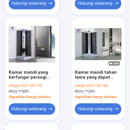
Hubungi sekarang
Hubungi sekarang
Kamar mandi yang
Kamar mandi tahan
berfungsi persegi
lama yang dapat
dengan kaca
disesuaikan dengan
Harga:
USD 150-170
Harga:
USD 150-160
tempered dan bingkai
bingkai aluminium
MOQ:
1*20ft
MOQ:
1*20ft
aluminium untuk
dan kaca tempered
mewah
4/5mm
dapatkan harga terbaru
dapatkan harga terbaru
Hubungi sekarang
Hubungi sekarang