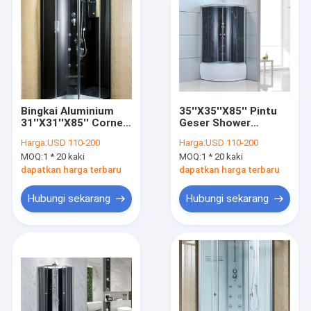
Bingkai Aluminium
35''X35''X85'' Pintu
31''X31''X85'' Corner
Geser Shower
Shower Glass
Enclosure Kaca
Harga:
USD 110-200
Harga:
USD 110-200
Enclosure
Tempered
MOQ:
1 * 20 kaki
MOQ:
1 * 20 kaki
dapatkan harga terbaru
dapatkan harga terbaru
Hubungi sekarang
Hubungi sekarang
Rumah
Produk
Video