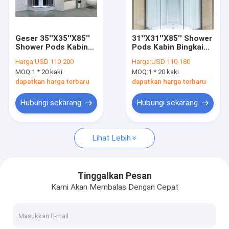
Pertunjukan VR
Tentang Kami
Geser 35''X35''X85''
31''X31''X85'' Shower
Shower Pods Kabin
Pods Kabin Bingkai
Tur Pabrik
Kaca Tempered
Aluminium
Harga:
USD 110-200
Harga:
USD 110-180
MOQ:
1 * 20 kaki
MOQ:
1 * 20 kaki
Kontrol Kualitas
dapatkan harga terbaru
dapatkan harga terbaru
Hubungi Kami
Hubungi sekarang
Hubungi sekarang
Berita
Lihat Lebih
Kandang Pancuran Kaca
Tinggalkan Pesan
Kami Akan Membalas Dengan Cepat
Kandang Mandi Tanpa Bingkai
Kandang Mandi Uap