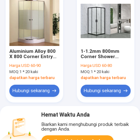
Aluminium Alloy 800
1-1.2mm 800mm
X 800 Corner Entry
Corner Shower
Shower Enclosure
Enclosure Aluminium
Harga:
USD 60-90
Harga:
USD 60-80
5mm
Frame
MOQ:
1 * 20 kaki
MOQ:
1 * 20 kaki
dapatkan harga terbaru
dapatkan harga terbaru
Hubungi sekarang
Hubungi sekarang
Hemat Waktu Anda
Biarkan kami menghubungi produk terbaik
dengan Anda.