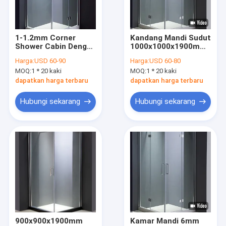
Pertunjukan VR
Tentang Kami
1-1.2mm Corner
Kandang Mandi Sudut
Shower Cabin Dengan
1000x1000x1900mm
Tur Pabrik
Sliding Door
Dengan Basis
Harga:
USD 60-90
Harga:
USD 60-80
Aluminium Frame
MOQ:
1 * 20 kaki
MOQ:
1 * 20 kaki
Kontrol Kualitas
dapatkan harga terbaru
dapatkan harga terbaru
Hubungi Kami
Hubungi sekarang
Hubungi sekarang
Berita
Kandang Pancuran Kaca
Kandang Mandi Tanpa Bingkai
Kandang Mandi Uap
900x900x1900mm
Kamar Mandi 6mm