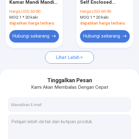
Kamar Mandi Mandiri
Self Enclosed
Kamar Mandi Mandiri
6mm
Shower Unit
Harga:
USD 60-80
Harga:
USD 60-90
900x900x1900mm
MOQ:
Kandang Pancuran Sudut
1 * 20 kaki
MOQ:
1 * 20 kaki
dapatkan harga terbaru
dapatkan harga terbaru
Kandang Shower Persegi
Hubungi sekarang
Hubungi sekarang
Kandang Mandi Kuadran
Lihat Lebih
Kabin Pod Pancuran
Kamar Mandi Shower Cubicle
Tinggalkan Pesan
Pintu Kamar Mandi Kaca Geser
Kami Akan Membalas Dengan Cepat
Layar Mandi Pivot