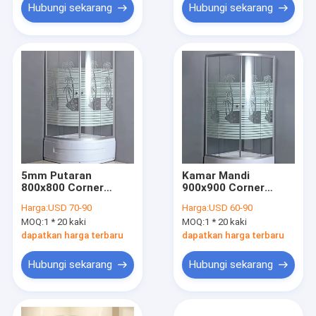
Hubungi sekarang
Hubungi sekarang
5mm Putaran
Kamar Mandi
800x800 Corner
900x900 Corner
Shower Enclosure
Shower Enclosure
Harga:
USD 70-90
Harga:
USD 60-90
Aluminium Frame
1mm-1.2mm
MOQ:
1 * 20 kaki
MOQ:
1 * 20 kaki
dapatkan harga terbaru
dapatkan harga terbaru
Hubungi sekarang
Hubungi sekarang