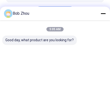
Terus
Bob Zhou
5:05 AM
Kategori Kami
Good day, what product are you looking for?
Kandang Pancuran
Kandang Mandi
Kandang Mand
Kaca
Tanpa Bingkai
Rumah
Tentang
Hubungi
Desktop
kita
kami
Site
Sitemap
Kebijakan Privasi