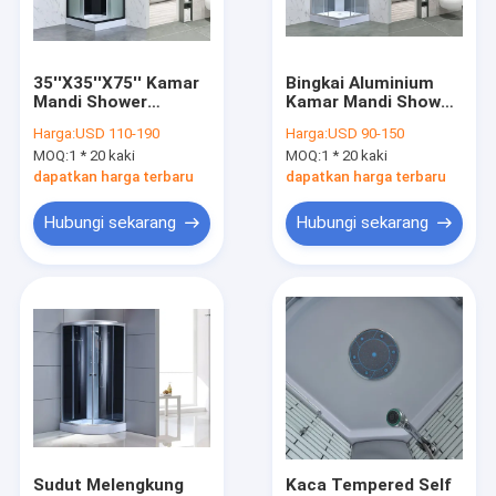
Pertunjukan VR
Tentang Kami
35''X35''X75'' Kamar
Bingkai Aluminium
Mandi Shower
Kamar Mandi Shower
Tur Pabrik
Cubicle Aluminium
Cubicle
Harga:
USD 110-190
Harga:
USD 90-150
Frame
800x800x1900mm
MOQ:
1 * 20 kaki
MOQ:
1 * 20 kaki
Kontrol Kualitas
dapatkan harga terbaru
dapatkan harga terbaru
Hubungi Kami
Hubungi sekarang
Hubungi sekarang
Berita
Kandang Pancuran Kaca
Kandang Mandi Tanpa Bingkai
Kandang Mandi Uap
Sudut Melengkung
Kaca Tempered Self