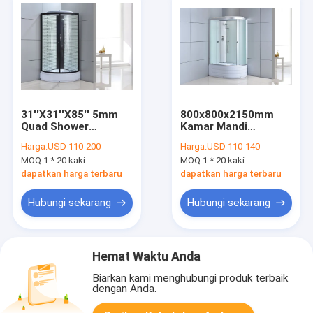
31''X31''X85'' 5mm
800x800x2150mm
Quad Shower
Kamar Mandi
Enclosure Aluminium
Kuadran Shower
Harga:
USD 110-200
Harga:
USD 110-140
Frame
Enclosures
MOQ:
1 * 20 kaki
MOQ:
1 * 20 kaki
dapatkan harga terbaru
dapatkan harga terbaru
Hubungi sekarang
Hubungi sekarang
Hemat Waktu Anda
Biarkan kami menghubungi produk terbaik
dengan Anda.