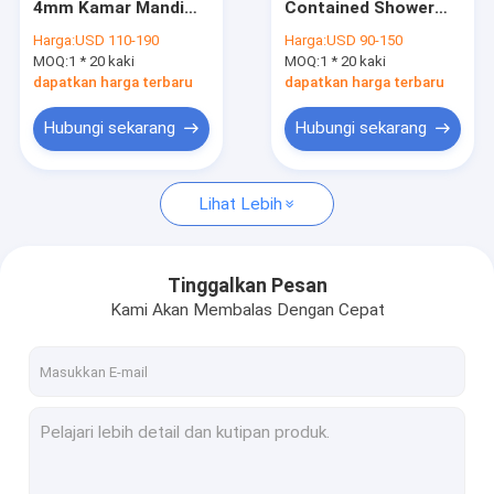
4mm Kamar Mandi
Contained Shower
Kamar Mandi Mandiri
Shower Cubicle
Cabin 1 - 1.2mm
Harga:
USD 110-190
Harga:
USD 90-150
Geser Terbuka
MOQ:
Kandang Pancuran Sudut
1 * 20 kaki
MOQ:
1 * 20 kaki
dapatkan harga terbaru
dapatkan harga terbaru
Kandang Shower Persegi
Hubungi sekarang
Hubungi sekarang
Kandang Mandi Kuadran
Lihat Lebih
Kabin Pod Pancuran
Kamar Mandi Shower Cubicle
Tinggalkan Pesan
Pintu Kamar Mandi Kaca Geser
Kami Akan Membalas Dengan Cepat
Layar Mandi Pivot