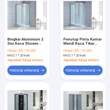
Bingkai Aluminium 2
Penutup Pintu Kamar
Sisi Kaca Shower
Mandi Kaca Tikar
Enclosures 4mm
Bingkai Aluminium 1-
Harga:
USD 110-200
Harga:
USD 110-200
31''x31''x85''
1.2mm
MOQ:
1 * 20 kaki
MOQ:
1 * 20 kaki
dapatkan harga terbaru
dapatkan harga terbaru
Hubungi sekarang
Hubungi sekarang
Rumah
Produk
Video