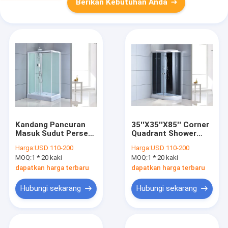
Berikan Kebutuhan Anda
Kandang Pancuran
35''X35''X85'' Corner
Masuk Sudut Persegi
Quadrant Shower
Panjang 5mm
Enclosure Abu-abu
Harga:
USD 110-200
Harga:
USD 110-200
900x900x2150mm
MOQ:
1 * 20 kaki
MOQ:
1 * 20 kaki
dapatkan harga terbaru
dapatkan harga terbaru
Hubungi sekarang
Hubungi sekarang