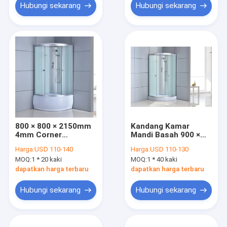
Hubungi sekarang
Hubungi sekarang
800 × 800 × 2150mm
Kandang Kamar
4mm Corner
Mandi Basah 900 ×
Enclosure Shower
900mm Kaca Bening
Harga:
USD 110-140
Harga:
USD 110-130
Enclosure
6mm
MOQ:
1 * 20 kaki
MOQ:
1 * 40 kaki
dapatkan harga terbaru
dapatkan harga terbaru
Hubungi sekarang
Hubungi sekarang