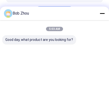
Terus
Bob Zhou
5:03 AM
Kategori Kami
Good day, what product are you looking for?
Kandang Pancuran
Kandang Mandi
Kandang Mand
Kaca
Tanpa Bingkai
Rumah
Tentang
Hubungi
Desktop
kita
kami
Site
Sitemap
Kebijakan Privasi